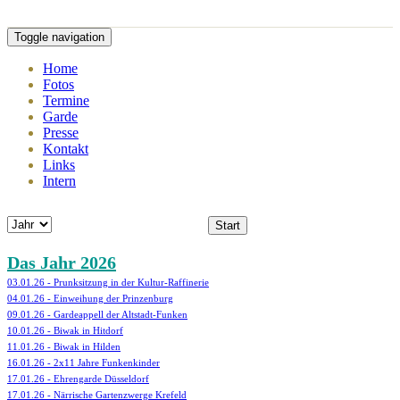
Toggle navigation
Home
Fotos
Termine
Garde
Presse
Kontakt
Links
Intern
Start
Das Jahr 2026
03.01.26 - Prunksitzung in der Kultur-Raffinerie
04.01.26 - Einweihung der Prinzenburg
09.01.26 - Gardeappell der Altstadt-Funken
10.01.26 - Biwak in Hitdorf
11.01.26 - Biwak in Hilden
16.01.26 - 2x11 Jahre Funkenkinder
17.01.26 - Ehrengarde Düsseldorf
17.01.26 - Närrische Gartenzwerge Krefeld