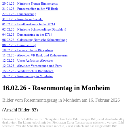
20.01.26 - Närrische Frauen Himmelgeist
21.01.26 - Prinzentreffen in der VR Bank
27.01.26 - Damensitzung
31.01.26 - Rosa Jecke Krefeld
01.02.26 - Familiensitzung in der K714
02.02.26 - Närrische Schmetterlinge Düsseldorf
04.02.26 - Damensitzing in der K714
06.02.26 - Galasitzung Närrische Schmetterlinge
08.02.26 - Herrensitzung
10.02.26 - Lebenshilfe im Bürgerhaus
11.02.26 - Altweiber VR Bank und Rathaussturm
12.02.26 - Unser Auftritt an Altweiber
12.02.26 - Altweiber Vorbereitung und Party
15.02.26 - Veedelszoch in Boomberch
16.02.26 - Rosenmontag in Monheim
16.02.26 - Rosenmontag in Monheim
Bilder vom Rosenmontagszug in Monheim am 16. Februar 2026
(Anzahl Bilder: 83)
Hinweis:
Die Schaltflächen zur Navigation (nächstes Bild, voriges Bild) sind standardmäßig
deaktiviert. Ihr könnt jedoch mit den Pfeiltasten Eurer Tastatur zum nächsten / vorigen Bild
wechseln. Wer die Schaltflächen sehen möchte, klickt einfach auf das ausgewählte Bild.