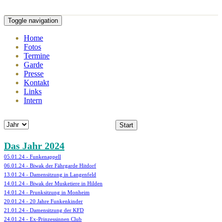
Toggle navigation
Home
Fotos
Termine
Garde
Presse
Kontakt
Links
Intern
Start
Das Jahr 2024
05.01.24 - Funkenappell
06.01.24 - Biwak der Fährgarde Hitdorf
13.01.24 - Damensitzung in Langenfeld
14.01.24 - Biwak der Musketiere in Hilden
14.01.24 - Prunksitzung in Monheim
20.01.24 - 20 Jahre Funkenkinder
21.01.24 - Damensitzung der KFD
24.01.24 - Ex-Prinzessinnen Club