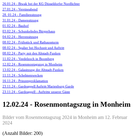
26.01.24 - Biwak bei der KG Düsseldorfer Nordlichter
27.01.24 - Vereineabend
28. 01.24 - Familiensitzung
31.01.24 - Damensitzung
01.02.24 - Bauhof
03.02.24 - Schunkelndes Bürgerhaus
04.02.24 - Herrensitzung
08.02.24 - Frühstück und Rathaussturm
08.02.24 - Spalier bei Hochzeit und Auftritt
08.02.24 - Party mit den Altstadt-Funken
11.02.24 - Veedelzoch in Boomberg
12.02.24 - Rosenmontagszug in Monheim
13.02.24 - Galasitzung der Altstadt-Funken
11.11.24 - Schelmenwecken
16.11.24 - Prinzenproklamation
23.11.24 - Gardeappell Auftritt Marienburg-Garde
23.11.24 - Gardeappell - Auftritte unserer Gäste
12.02.24 - Rosenmontagszug in Monheim
Bilder vom Rosenmontagszug 2024 in Monheim am 12. Februar
2024
(Anzahl Bilder: 200)