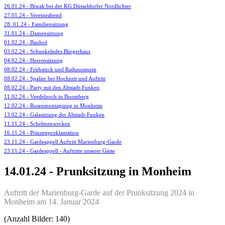
26.01.24 - Biwak bei der KG Düsseldorfer Nordlichter
27.01.24 - Vereineabend
28. 01.24 - Familiensitzung
31.01.24 - Damensitzung
01.02.24 - Bauhof
03.02.24 - Schunkelndes Bürgerhaus
04.02.24 - Herrensitzung
08.02.24 - Frühstück und Rathaussturm
08.02.24 - Spalier bei Hochzeit und Auftritt
08.02.24 - Party mit den Altstadt-Funken
11.02.24 - Veedelzoch in Boomberg
12.02.24 - Rosenmontagszug in Monheim
13.02.24 - Galasitzung der Altstadt-Funken
11.11.24 - Schelmenwecken
16.11.24 - Prinzenproklamation
23.11.24 - Gardeappell Auftritt Marienburg-Garde
23.11.24 - Gardeappell - Auftritte unserer Gäste
14.01.24 - Prunksitzung in Monheim
Auftritt der Marienburg-Garde auf der Prunksitzung 2024 in
Monheim am 14. Januar 2024
(Anzahl Bilder: 140)