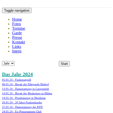
Toggle navigation
Home
Fotos
Termine
Garde
Presse
Kontakt
Links
Intern
Start
Das Jahr 2024
05.01.24 - Funkenappell
06.01.24 - Biwak der Fährgarde Hitdorf
13.01.24 - Damensitzung in Langenfeld
14.01.24 - Biwak der Musketiere in Hilden
14.01.24 - Prunksitzung in Monheim
20.01.24 - 20 Jahre Funkenkinder
21.01.24 - Damensitzung der KFD
24.01.24 - Ex-Prinzessinnen Club